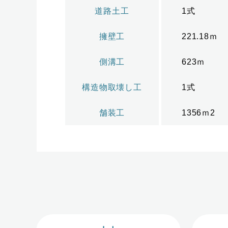
道路土工
1式
擁壁工
221.18ｍ
側溝工
623ｍ
構造物取壊し工
1式
舗装工
1356ｍ2