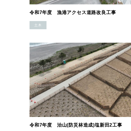
令和7年度 漁港アクセス道路改良工事
土木
令和7年度 治山(防災林造成)塩新田2工事