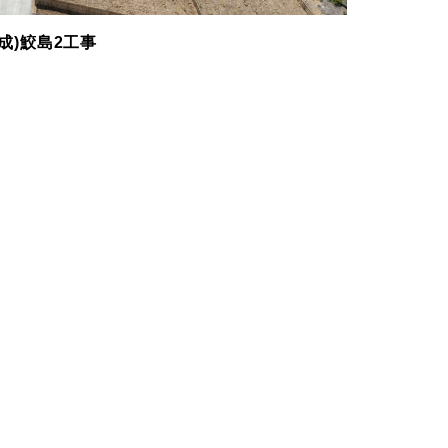
成)鮫島2工事